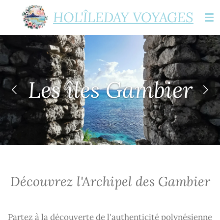
Passer
HOL'ÎLEDAY
VOYAGES
au
contenu
principal
Les îles Gambier
Découvrez l'Archipel des Gambier
Partez à la découverte de l'authenticité polynésienne