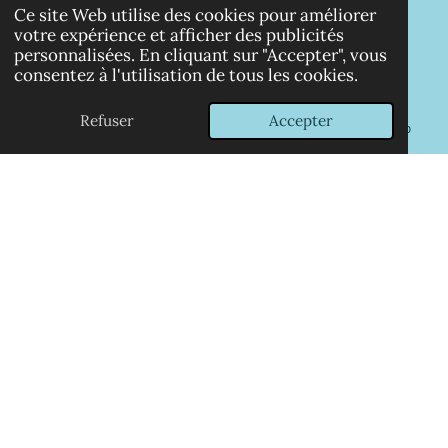
Ce site Web utilise des cookies pour améliorer
Ecrivez-nous!
votre expérience et afficher des publicités
personnalisées. En cliquant sur "Accepter", vous
consentez à l'utilisation de tous les cookies.
NOUS CONTACTER
Refuser
Accepter
E-mail
Carte
Instagram
WhatsApp
Collectif My WAY
Hol'îleday V
oyages
est membre du Collectif My Way:
Immatriculation Atout France:
IM059190009
Garantie financière: GROUPAMA
Assureur: GENERALI IARD